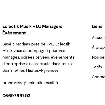
Eclectik Musik – DJ Mariage &
Liens
Événement
Accuei
Basé à Morlaàs près de Pau, Eclectik
À prop
Musik vous accompagne pour vos
mariages, soirées privées, événements
Nos se
d’entreprise et associatifs dans tout le
Tarifs
Béarn et les Hautes-Pyrénées.
Contac
bruno.vieira@eclectik-musik.fr
06.69.76.97.03