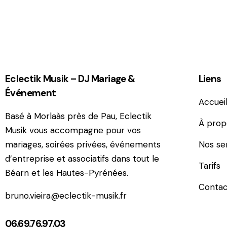
Eclectik Musik – DJ Mariage &
Liens
Événement
Accuei
Basé à Morlaàs près de Pau, Eclectik
À prop
Musik vous accompagne pour vos
mariages, soirées privées, événements
Nos se
d’entreprise et associatifs dans tout le
Tarifs
Béarn et les Hautes-Pyrénées.
Contac
bruno.vieira@eclectik-musik.fr
06.69.76.97.03