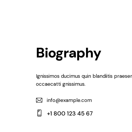
Biography
Ignissimos ducimus quin blandiitis praese
occaecatti gnissimus.
info@example.com
E-
+1 800 123 45 67
m
Ph
ail:
on