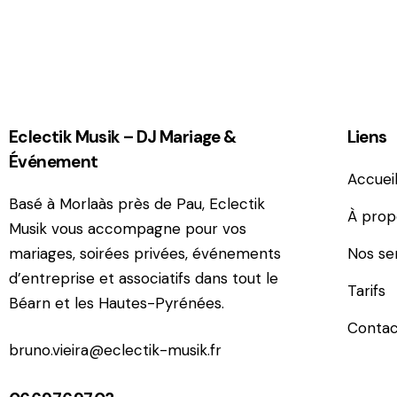
e:
Eclectik Musik – DJ Mariage &
Liens
Événement
Accuei
Basé à Morlaàs près de Pau, Eclectik
À prop
Musik vous accompagne pour vos
mariages, soirées privées, événements
Nos se
d’entreprise et associatifs dans tout le
Tarifs
Béarn et les Hautes-Pyrénées.
Contac
bruno.vieira@eclectik-musik.fr