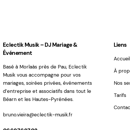
e:
Eclectik Musik – DJ Mariage &
Liens
Événement
Accuei
Basé à Morlaàs près de Pau, Eclectik
À prop
Musik vous accompagne pour vos
mariages, soirées privées, événements
Nos se
d’entreprise et associatifs dans tout le
Tarifs
Béarn et les Hautes-Pyrénées.
Contac
bruno.vieira@eclectik-musik.fr