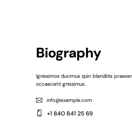
Biography
Ignissimos ducimus quin blandiitis praese
occaecatti gnissimus.
info@example.com
E-
+1 840 841 25 69
m
Ph
ail:
on