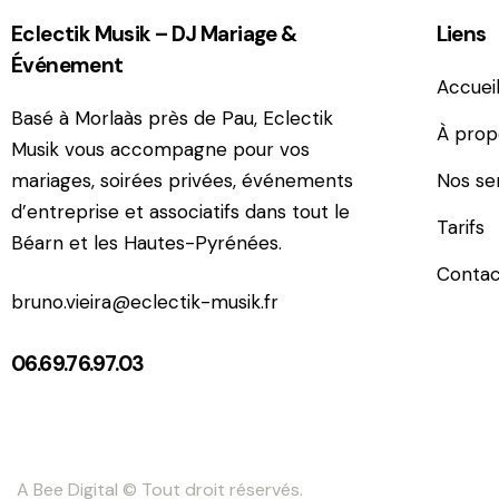
Eclectik Musik – DJ Mariage &
Liens
Événement
Accuei
Basé à Morlaàs près de Pau, Eclectik
À prop
Musik vous accompagne pour vos
mariages, soirées privées, événements
Nos se
d’entreprise et associatifs dans tout le
Tarifs
Béarn et les Hautes-Pyrénées.
Contac
bruno.vieira@eclectik-musik.fr
06.69.76.97.03
A Bee Digital
© Tout droit réservés.